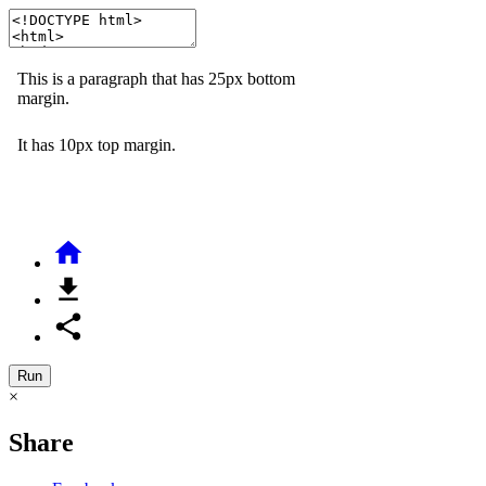



Run
×
Share