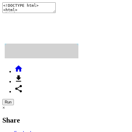



Run
×
Share